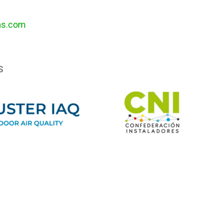
as.com
S